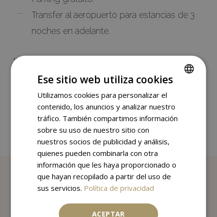
Transfer al aeropuerto para estancias de 3
noches en adelante.
*Esta experiencia está disponible para estancias
de 2 noches en adelante y debe incluir entre
Ese sitio web utiliza cookies
estas, la noche del sábado para poder disfrutar
Utilizamos cookies para personalizar el
SPANISH
contenido, los anuncios y analizar nuestro
del Brunch del Jardín de Orfila del domingo.
ENGLISH
tráfico. También compartimos información
sobre su uso de nuestro sitio con
nuestros socios de publicidad y análisis,
quienes pueden combinarla con otra
información que les haya proporcionado o
que hayan recopilado a partir del uso de
sus servicios.
Política de privacidad
ACEPTAR