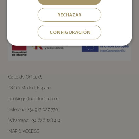
Debido a las características arquitectónicas, el hotel no cuenta
actualmente con las facilidades adecuadas para personas con
RECHAZAR
movilidad reducida.
CONFIGURACIÓN
Calle de Orfila, 6,
28010 Madrid, España
bookings@hotelorfila.com
Teléfono:
+34 917 027 770
Whatsapp:
+34 626 128 414
MAP & ACCESS