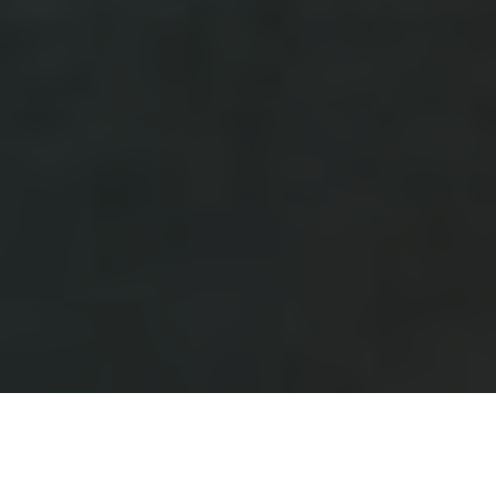
Como cada verano, Relais & Châteaux Hotel Orfila se tomará una