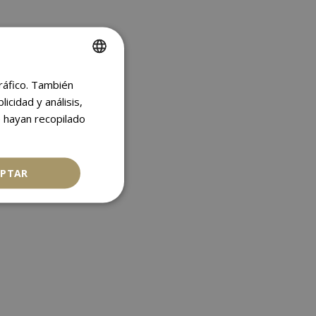
tráfico. También
SPANISH
cidad y análisis,
ENGLISH
 hayan recopilado
EPTAR