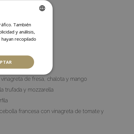
tráfico. También
SPANISH
cidad y análisis,
ENGLISH
 hayan recopilado
EPTAR
 vinagreta de fresa, chalota y mango
a trufada y mozzarella
fila
cebolla francesa con vinagreta de tomate y