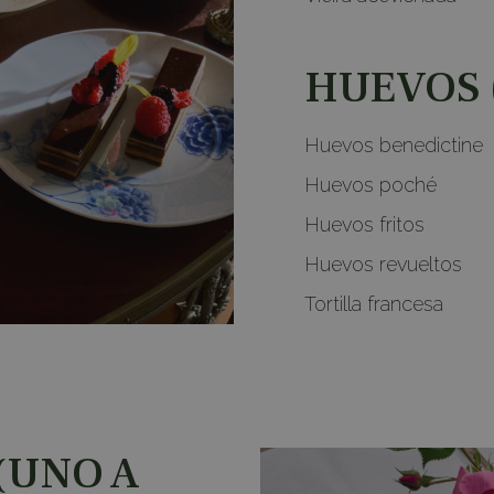
HUEVOS 
Huevos benedictine
Huevos poché
Huevos fritos
Huevos revueltos
Tortilla francesa
(UNO A