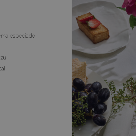
rema especiado
uzu
tal