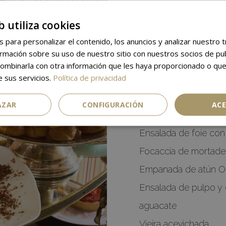
Fruta de temporada
b utiliza cookies
Yogur Orfila
s para personalizar el contenido, los anuncios y analizar nuestro 
Selección de ibéricos
mación sobre su uso de nuestro sitio con nuestros socios de publi
Selección de quesos
ombinarla con otra información que les haya proporcionado o que
e sus servicios.
Política de privacidad
Gildas
Crudités
AZAR
CONFIGURACIÓN
AC
Crema de temporada
Ensalada de foie con
Focaccia de mortadel
Empanada de atún Or
Ensalada de pulpo y 
aguacate
Vieira acevichada