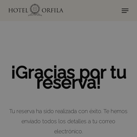
Skip
Menu
to
Close
main
Menu
content
¡Gracias por tu
reserva!
Tu reserva ha sido realizada con éxito. Te hemos
enviado todos los detalles a tu correo
electrónico.