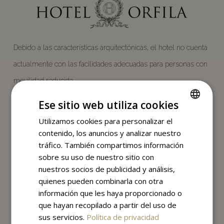
Debido a las características arquitectónicas, el hotel no cuenta
actualmente con las facilidades adecuadas para personas con
movilidad reducida.
Ese sitio web utiliza cookies
Utilizamos cookies para personalizar el
SPANISH
contenido, los anuncios y analizar nuestro
ENGLISH
tráfico. También compartimos información
sobre su uso de nuestro sitio con
nuestros socios de publicidad y análisis,
Calle de Orfila, 6,
quienes pueden combinarla con otra
28010 Madrid, España
información que les haya proporcionado o
que hayan recopilado a partir del uso de
bookings@hotelorfila.com
sus servicios.
Política de privacidad
Teléfono:
+34 917 027 770